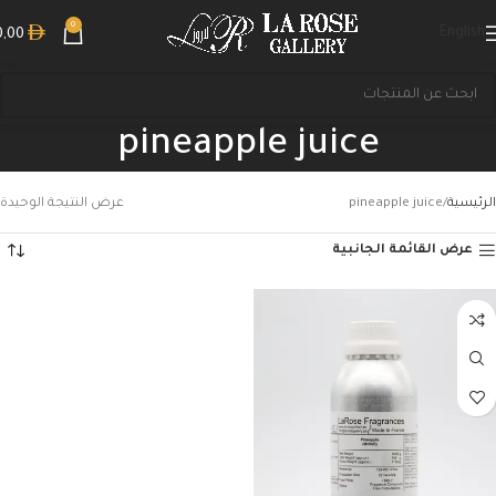
0
English
0,00
pineapple juice
الرئيسية
pineapple juice
عرض النتيجة الوحيدة
عرض القائمة الجانبية
بحث