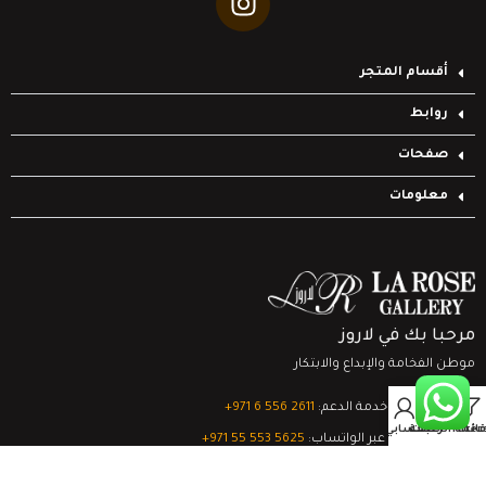
أقسام المتجر
روابط
صفحات
معلومات
مرحبا بك في لاروز
موطن الفخامة والإبداع والابتكار
0
تواصل مع خدمة الدعم:
‎+971 6 556 2611
Filter
قائمة الرغبات
السلة
حسابي
الدعم الفني عبر الواتساب:
‎+971 55 553 5625
جميع الحقوق محفوظة
لشركة لاروز جاليري
© 2024