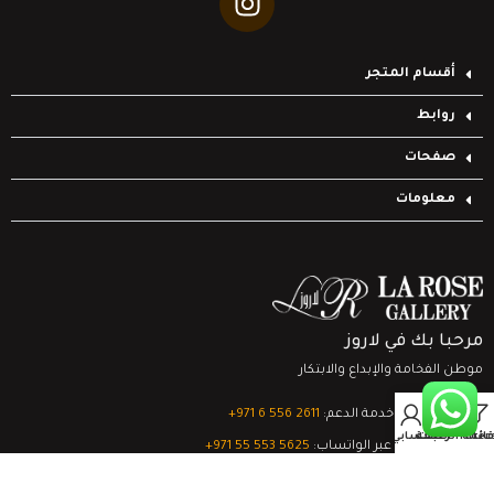
أقسام المتجر
روابط
صفحات
معلومات
مرحبا بك في لاروز
موطن الفخامة والإبداع والابتكار
0
تواصل مع خدمة الدعم:
‎+971 6 556 2611
Filter
قائمة الرغبات
السلة
حسابي
الدعم الفني عبر الواتساب:
‎+971 55 553 5625
جميع الحقوق محفوظة
لشركة لاروز جاليري
© 2024