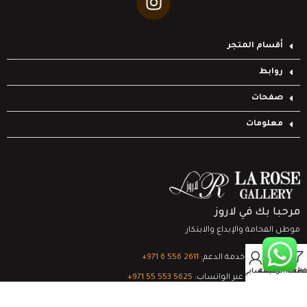
أقسام المتجر
روابط
صفحات
معلومات
مرحبا بك في لاروز
موطن الفخامة والإبداع والابتكار
0
تواصل مع خدمة الدعم:
‎+971 6 556 2611
Filter
قائمة الرغبات
السلة
حسابي
الدعم الفني عبر الواتساب:
‎+971 55 553 5625
جميع الحقوق محفوظة
لشركة لاروز جاليري
© 2024