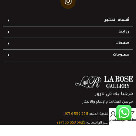
أقسام المتجر
روابط
صفحات
معلومات
مرحبا بك في لاروز
موطن الفخامة والإبداع والابتكار
0
تواصل مع خدمة الدعم:
‎+971 6 556 2611
Filter
قائمة الرغبات
السلة
حسابي
الدعم الفني عبر الواتساب:
‎+971 55 553 5625
جميع الحقوق محفوظة
لشركة لاروز جاليري
© 2024