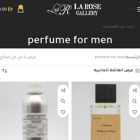
0
English
0,00
perfume for men
الرئيسية
perfume for men
عرض ⁦2⁩ من كل النتائج
عرض القائمة الجانبية
بحث