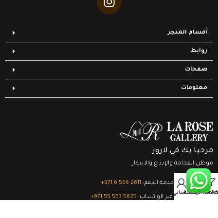
أقسام المتجر
روابط
صفحات
معلومات
مرحبا بك في لاروز
موطن الفخامة والإبداع والابتكار
0
تواصل مع خدمة الدعم:
‎+971 6 556 2611
Filter
قائمة الرغبات
السلة
حسابي
الدعم الفني عبر الواتساب:
‎+971 55 553 5625
جميع الحقوق محفوظة
لشركة لاروز جاليري
© 2024