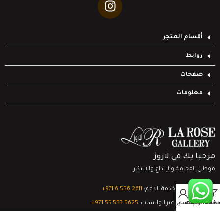
أقسام المتجر
روابط
صفحات
معلومات
مرحبا بك في لاروز
موطن الفخامة والإبداع والابتكار
تواصل مع خدمة الدعم:
‎+971 6 556 2611
0
الدعم الفني عبر الواتساب:
‎+971 55 553 5625
Filter
قائمة الرغبات
السلة
حسابي