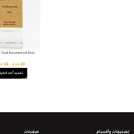
by Oud Rosewood Dior
,00
–
3,00
تحديد أحد الخيا
تصنيفات وأقسام
صفحات