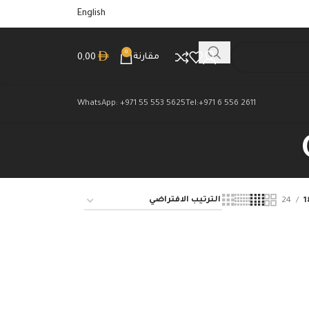
English
0
مقارنة
0,00
WhatsApp: +971 55 553 5625
Tel:+971 6 556 2611
24
1