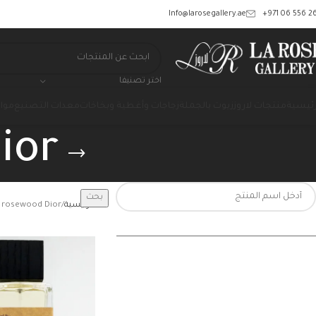
‎+971 06 556 26
Info@larosegallery.ae
اختر تصنيفا
رئيسية
منتجات لاروز
زيوت بالجملة
زجاجات وأغطية وبخاخات
معدات التصنيع
مواد
ior
بحث
الرئيسية
 rosewood Dior