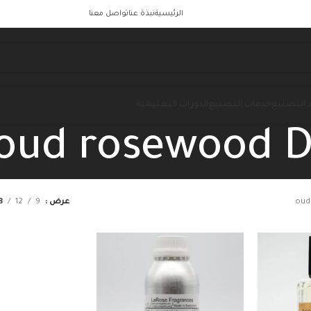
الرئيسية
نبذة عنا
تواصل معنا
 التصنيع
خدمات التصنيع
الدورات التعليمية
oud rosewood D
oud
عرض
9
12
8