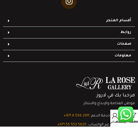
أقسام المتجر
روابط
صفحات
معلومات
مرحبا بك في لاروز
موطن الفخامة والإبداع والابتكار
0
تواصل مع خدمة الدعم:
‎+971 6 556 2611
Filter
قائمة الرغبات
السلة
حسابي
الدعم الفني عبر الواتساب:
‎+971 55 553 5625
جميع الحقوق محفوظة
لشركة لاروز جاليري
© 2024