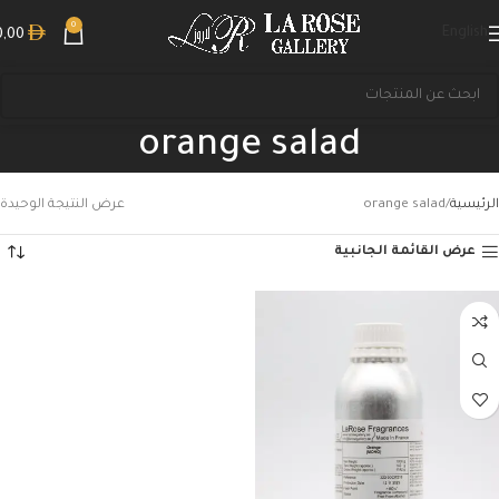
0
English
0,00
orange salad
الرئيسية
orange salad
عرض النتيجة الوحيدة
عرض القائمة الجانبية
بحث