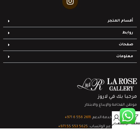
أقسام المتجر
روابط
صفحات
معلومات
مرحبا بك في لاروز
موطن الفخامة والإبداع والابتكار
0
تواصل مع خدمة الدعم:
‎+971 6 556 2611
Filter
قائمة الرغبات
السلة
حسابي
الدعم الفني عبر الواتساب:
‎+971 55 553 5625
جميع الحقوق محفوظة
لشركة لاروز جاليري
© 2024