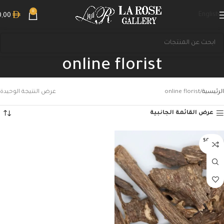
0
English
0,00
online florist
الرئيسية
online florist
عرض النتيجة الوحيدة
عرض القائمة الجانبية
بحث
SOLD O
UT