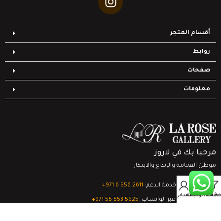
أقسام المتجر
روابط
صفحات
معلومات
مرحبا بك في لاروز
موطن الفخامة والإبداع والابتكار
0
تواصل مع خدمة الدعم:
‎+971 6 556 2611
Filter
قائمة الرغبات
السلة
حسابي
الدعم الفني عبر الواتساب:
‎+971 55 553 5625
جميع الحقوق محفوظة
لشركة لاروز جاليري
© 2024