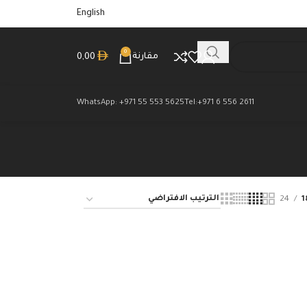
English
0
مقارنة
0,00
WhatsApp: +971 55 553 5625
Tel:+971 6 556 2611
24
1