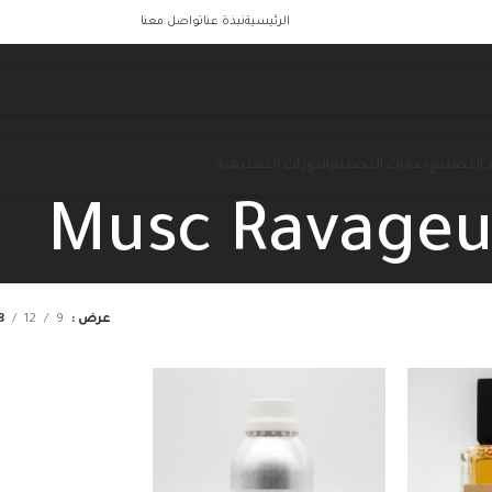
الرئيسية
نبذة عنا
تواصل معنا
 التصنيع
خدمات التصنيع
الدورات التعليمية
Musc Ravageu
عرض
9
12
8