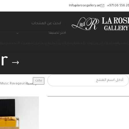
‎+971 06 556 26
Info@larosegallery.ae
اختر تصنيفا
رئيسية
منتجات لاروز
زيوت بالجملة
زجاجات وأغطية وبخاخات
معدات التصنيع
مواد
r
بحث
الرئيسية
Musc Ravageur