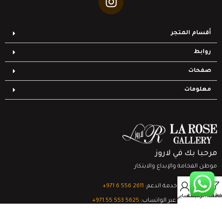
أقسام المتجر
روابط
صفحات
معلومات
مرحبا بك في لاروز
موطن الفخامة والإبداع والابتكار
0
تواصل مع خدمة الدعم:
‎+971 6 556 2611
Filter
قائمة الرغبات
السلة
حسابي
الدعم الفني عبر الواتساب:
‎+971 55 553 5625
جميع الحقوق محفوظة
لشركة لاروز جاليري
© 2024