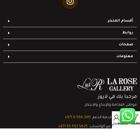
أقسام المتجر
روابط
صفحات
معلومات
مرحبا بك في لاروز
موطن الفخامة والإبداع والابتكار
0
تواصل مع خدمة الدعم:
‎+971 6 556 2611
Filter
قائمة الرغبات
السلة
حسابي
الدعم الفني عبر الواتساب:
‎+971 55 553 5625
جميع الحقوق محفوظة
لشركة لاروز جاليري
© 2024