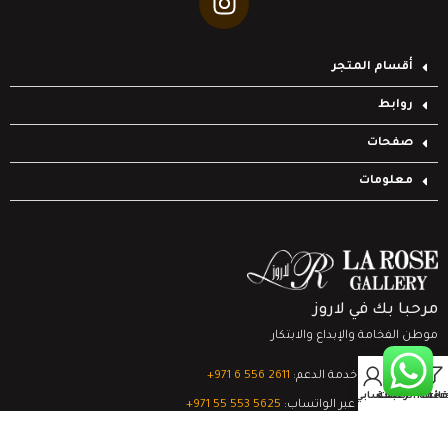
أقسام المتجر
روابط
صفحات
معلومات
مرحبا بك في لاروز
موطن الفخامة والإبداع والابتكار
0
تواصل مع خدمة الدعم:
‎+971 6 556 2611
Filter
قائمة الرغبات
السلة
حسابي
الدعم الفني عبر الواتساب:
‎+971 55 553 5625
جميع الحقوق محفوظة
لشركة لاروز جاليري
© 2024