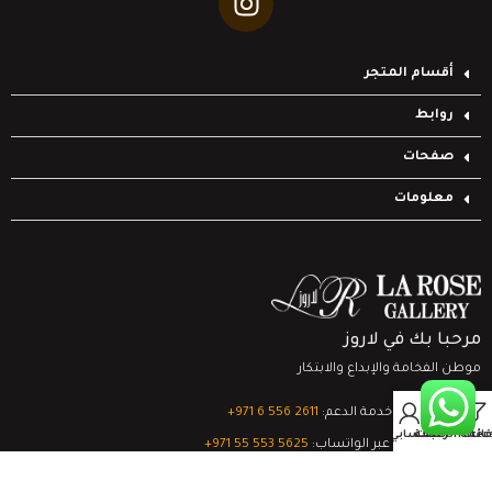
أقسام المتجر
روابط
صفحات
معلومات
مرحبا بك في لاروز
موطن الفخامة والإبداع والابتكار
0
تواصل مع خدمة الدعم:
‎+971 6 556 2611
Filter
قائمة الرغبات
السلة
حسابي
الدعم الفني عبر الواتساب:
‎+971 55 553 5625
جميع الحقوق محفوظة
لشركة لاروز جاليري
© 2024