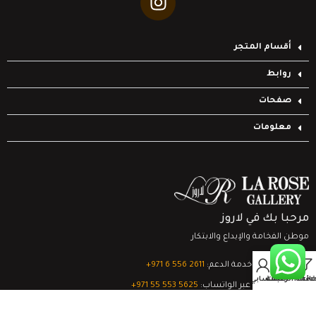
أقسام المتجر
روابط
صفحات
معلومات
مرحبا بك في لاروز
موطن الفخامة والإبداع والابتكار
0
تواصل مع خدمة الدعم:
‎+971 6 556 2611
Filter
قائمة الرغبات
السلة
حسابي
الدعم الفني عبر الواتساب:
‎+971 55 553 5625
جميع الحقوق محفوظة
لشركة لاروز جاليري
© 2024