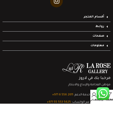
أقسام المتجر
روابط
صفحات
معلومات
مرحبا بك في لاروز
موطن الفخامة والإبداع والابتكار
0
تواصل مع خدمة الدعم:
‎+971 6 556 2611
Filter
قائمة الرغبات
السلة
حسابي
الدعم الفني عبر الواتساب:
‎+971 55 553 5625
جميع الحقوق محفوظة
لشركة لاروز جاليري
© 2024