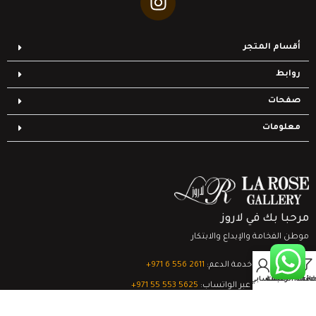
أقسام المتجر
روابط
صفحات
معلومات
مرحبا بك في لاروز
موطن الفخامة والإبداع والابتكار
0
تواصل مع خدمة الدعم:
‎+971 6 556 2611
Filter
قائمة الرغبات
السلة
حسابي
الدعم الفني عبر الواتساب:
‎+971 55 553 5625
جميع الحقوق محفوظة
لشركة لاروز جاليري
© 2024