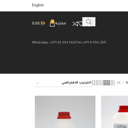
English
0
مقارنة
0,00
WhatsApp: +971 55 553 5625
Tel:+971 6 556 2611
24
1