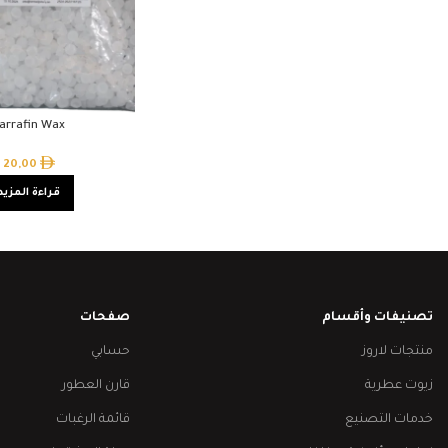
arrafin Wax
20,00
قراءة المزيد
تصنيفات وأقسام
صفحات
منتجات لاروز
حسابي
زيوت عطرية
قارن العطور
خدمات التصنيع
قائمة الرغبات