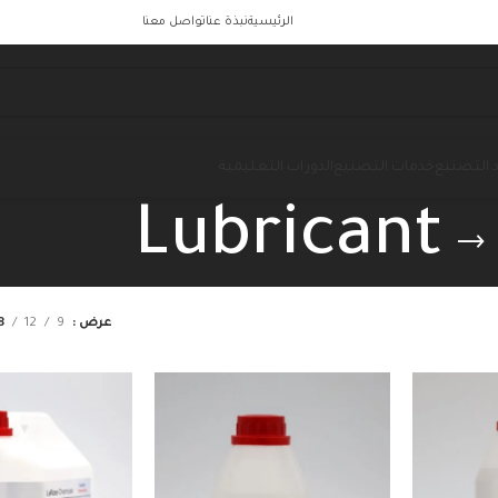
الرئيسية
نبذة عنا
تواصل معنا
 التصنيع
خدمات التصنيع
الدورات التعليمية
Lubricant
عرض
9
12
8