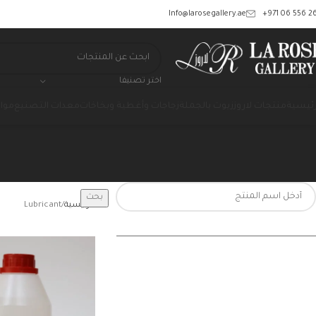
‎+971 06 556 26
Info@larosegallery.ae
اختر تصنيفا
رئيسية
منتجات لاروز
زيوت بالجملة
زجاجات وأغطية وبخاخات
معدات التصنيع
مواد
بحث
الرئيسية
Lubricant