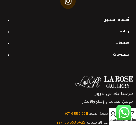
أقسام المتجر
روابط
صفحات
معلومات
مرحبا بك في لاروز
موطن الفخامة والإبداع والابتكار
0
تواصل مع خدمة الدعم:
‎+971 6 556 2611
Filter
قائمة الرغبات
السلة
حسابي
الدعم الفني عبر الواتساب:
‎+971 55 553 5625
جميع الحقوق محفوظة
لشركة لاروز جاليري
© 2024