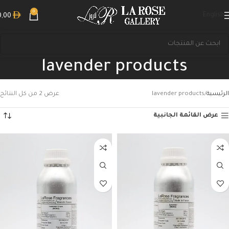
0
English
0,00
lavender products
الرئيسية
lavender products
عرض ⁦2⁩ من كل النتائج
عرض القائمة الجانبية
بحث