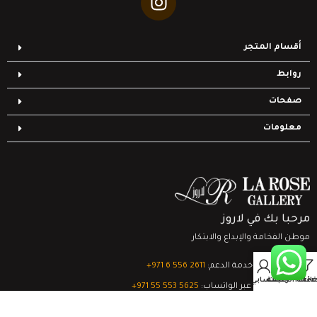
أقسام المتجر
روابط
صفحات
معلومات
مرحبا بك في لاروز
موطن الفخامة والإبداع والابتكار
0
تواصل مع خدمة الدعم:
‎+971 6 556 2611
Filter
قائمة الرغبات
السلة
حسابي
الدعم الفني عبر الواتساب:
‎+971 55 553 5625
جميع الحقوق محفوظة
لشركة لاروز جاليري
© 2024