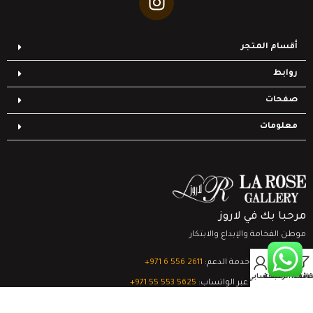
أقسام المتجر
روابط
صفحات
معلومات
مرحبا بك في لاروز
موطن الفخامة والإبداع والابتكار
0
تواصل مع خدمة الدعم:
‎+971 6 556 2611
Filter
قائمة الرغبات
السلة
حسابي
الدعم الفني عبر الواتساب:
‎+971 55 553 5625
جميع الحقوق محفوظة
لشركة لاروز جاليري
© 2024