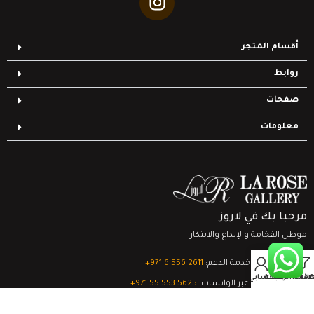
أقسام المتجر
روابط
صفحات
معلومات
مرحبا بك في لاروز
موطن الفخامة والإبداع والابتكار
0
تواصل مع خدمة الدعم:
‎+971 6 556 2611
Filter
قائمة الرغبات
السلة
حسابي
الدعم الفني عبر الواتساب:
‎+971 55 553 5625
جميع الحقوق محفوظة
لشركة لاروز جاليري
© 2024