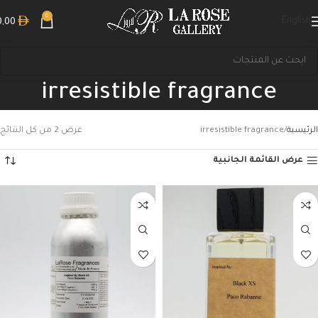
0
English
0,00
irresistible fragrance
الرئيسية
irresistible fragrance
عرض ⁦2⁩ من كل النتائج
عرض القائمة الجانبية
بحث