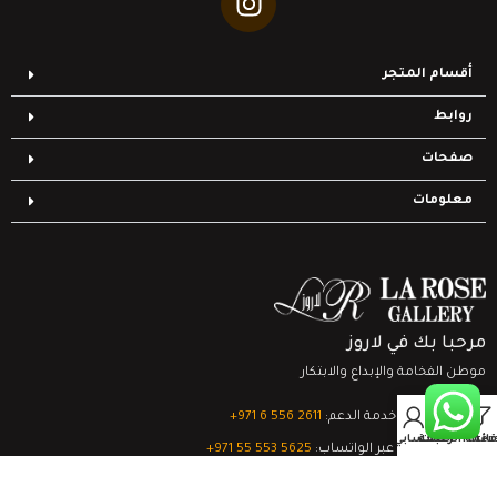
أقسام المتجر
روابط
صفحات
معلومات
مرحبا بك في لاروز
موطن الفخامة والإبداع والابتكار
0
تواصل مع خدمة الدعم:
‎+971 6 556 2611
Filter
قائمة الرغبات
السلة
حسابي
الدعم الفني عبر الواتساب:
‎+971 55 553 5625
جميع الحقوق محفوظة
لشركة لاروز جاليري
© 2024