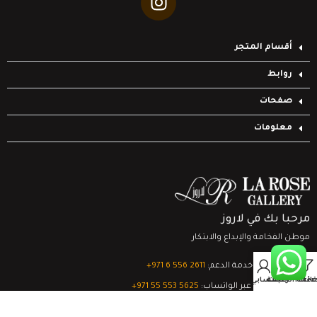
أقسام المتجر
روابط
صفحات
معلومات
مرحبا بك في لاروز
موطن الفخامة والإبداع والابتكار
0
تواصل مع خدمة الدعم:
‎+971 6 556 2611
Filter
قائمة الرغبات
السلة
حسابي
الدعم الفني عبر الواتساب:
‎+971 55 553 5625
جميع الحقوق محفوظة
لشركة لاروز جاليري
© 2024