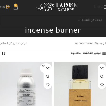
0
English
0,00
incense burner
الرئيسية
incense burner
عرض ⁦2⁩ من كل النتائج
عرض القائمة الجانبية
بحث
SOLD O
UT