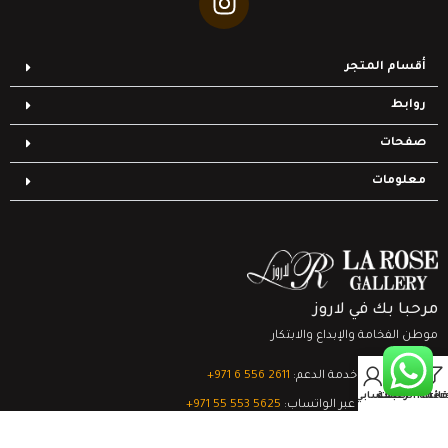
أقسام المتجر
روابط
صفحات
معلومات
مرحبا بك في لاروز
موطن الفخامة والإبداع والابتكار
0
تواصل مع خدمة الدعم:
‎+971 6 556 2611
Filter
قائمة الرغبات
السلة
حسابي
الدعم الفني عبر الواتساب:
‎+971 55 553 5625
جميع الحقوق محفوظة
لشركة لاروز جاليري
© 2024