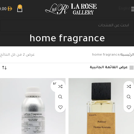
0
English
0,00
home fragrance
الرئيسية
home fragrance
عرض ⁦2⁩ من كل النتائج
عرض القائمة الجانبية
بحث
SOLD O
UT