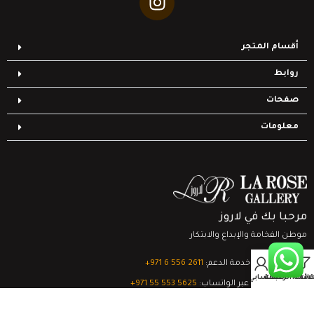
أقسام المتجر
روابط
صفحات
معلومات
مرحبا بك في لاروز
موطن الفخامة والإبداع والابتكار
0
تواصل مع خدمة الدعم:
‎+971 6 556 2611
Filter
قائمة الرغبات
السلة
حسابي
الدعم الفني عبر الواتساب:
‎+971 55 553 5625
جميع الحقوق محفوظة
لشركة لاروز جاليري
© 2024