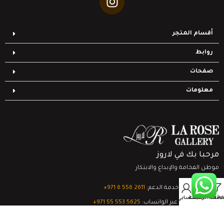
أقسام المتجر
روابط
صفحات
معلومات
مرحبا بك في لاروز
موطن الفخامة والإبداع والابتكار
0
تواصل مع خدمة الدعم:
‎+971 6 556 2611
Filter
قائمة الرغبات
السلة
حسابي
الدعم الفني عبر الواتساب:
‎+971 55 553 5625
جميع الحقوق محفوظة
لشركة لاروز جاليري
© 2024