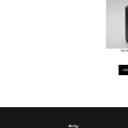
Spra
رات
روابط