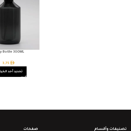
y Botlle 300ML
3,75
تحديد أحد الخيا
تصنيفات وأقسام
صفحات