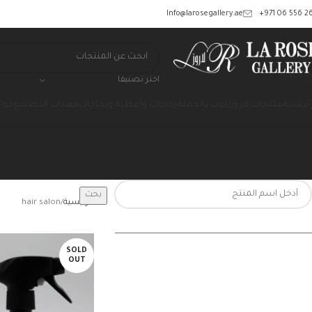
‎+971 06 556 26
Info@larosegallery.ae
اختر تصنيفا
رئيسية
منتجات لاروز
زيوت بالجملة
زجاجات وأغطية وبخاخات
معدات التصنيع
مواد
بحث
الرئيسية
hair salon
SOLD
OUT