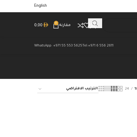
English
0
مقارنة
0,00
WhatsApp: +971 55 553 5625
Tel:+971 6 556 2611
24
1