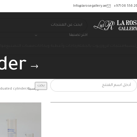
‎+971 06 556 26
Info@larosegallery.ae
اختر تصنيفا
رئيسية
منتجات لاروز
زيوت بالجملة
زجاجات وأغطية وبخاخات
معدات التصنيع
مواد
der
بحث
الرئيسية
duated cylinder