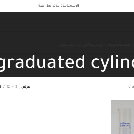
الرئيسية
نبذة عنا
تواصل معنا
 التصنيع
خدمات التصنيع
الدورات التعليمية
graduated cylin
gra
عرض
9
12
8