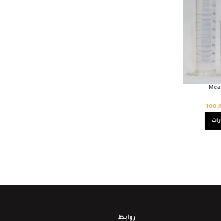
Meas
100,
رات
روابط