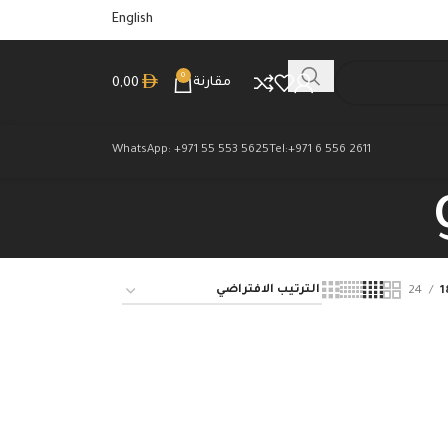
English
0
مقارنة
0,00
WhatsApp: +971 55 553 5625
Tel:+971 6 556 2611
24
1