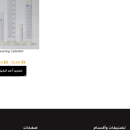
uring Cylinder
00
–
12,00
تحديد أحد الخيا
تصنيفات وأقسام
صفحات