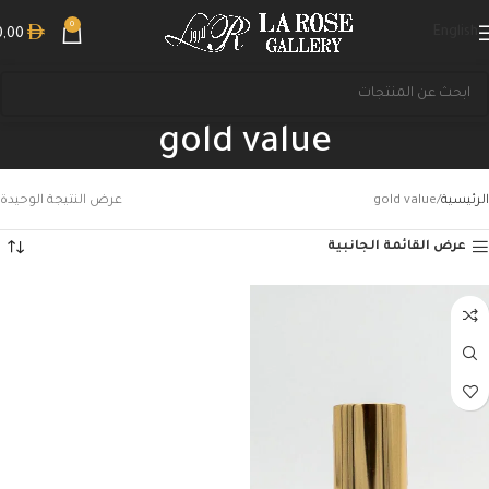
0
English
0,00
gold value
الرئيسية
gold value
عرض النتيجة الوحيدة
عرض القائمة الجانبية
بحث