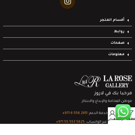
أقسام المتجر
روابط
صفحات
معلومات
مرحبا بك في لاروز
موطن الفخامة والإبداع والابتكار
0
تواصل مع خدمة الدعم:
‎+971 6 556 2611
Filter
قائمة الرغبات
السلة
حسابي
الدعم الفني عبر الواتساب:
‎+971 55 553 5625
جميع الحقوق محفوظة
لشركة لاروز جاليري
© 2024