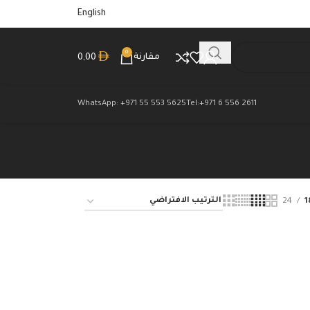
English
0
مقارنة
0,00
WhatsApp: +971 55 553 5625
Tel:+971 6 556 2611
24
1