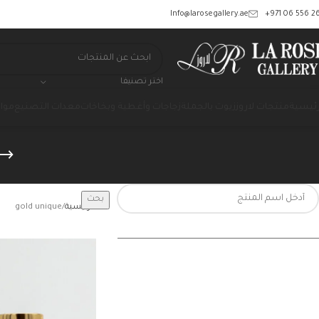
‎+971 06 556 26
Info@larosegallery.ae
اختر تصنيفا
رئيسية
منتجات لاروز
زيوت بالجملة
زجاجات وأغطية وبخاخات
معدات التصنيع
مواد
بحث
الرئيسية
gold unique