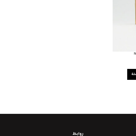
N
لة
روابط