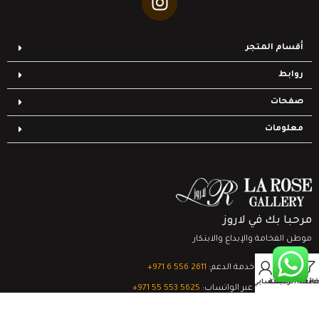
أقسام المتجر
روابط
صفحات
معلومات
مرحبا بك في لاروز
موطن الفخامة والإبداع والابتكار
0
تواصل مع خدمة الدعم:
‎+971 6 556 2611
Filter
قائمة الرغبات
السلة
حسابي
الدعم الفني عبر الواتساب:
‎+971 55 553 5625
جميع الحقوق محفوظة
لشركة لاروز جاليري
© 2024