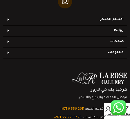
أقسام المتجر
روابط
صفحات
معلومات
مرحبا بك في لاروز
موطن الفخامة والإبداع والابتكار
0
تواصل مع خدمة الدعم:
‎+971 6 556 2611
Filter
قائمة الرغبات
السلة
حسابي
الدعم الفني عبر الواتساب:
‎+971 55 553 5625
جميع الحقوق محفوظة
لشركة لاروز جاليري
© 2024