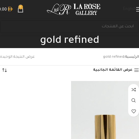
0
English
0,00
gold refined
الرئيسية
gold refined
عرض النتيجة الوحيدة
عرض القائمة الجانبية
بحث