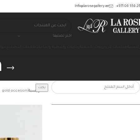
‎+971 06 556 26
Info@larosegallery.ae
اختر تصنيفا
رئيسية
منتجات لاروز
زيوت بالجملة
زجاجات وأغطية وبخاخات
معدات التصنيع
مواد
n
بحث
الرئيسية
gold occasion