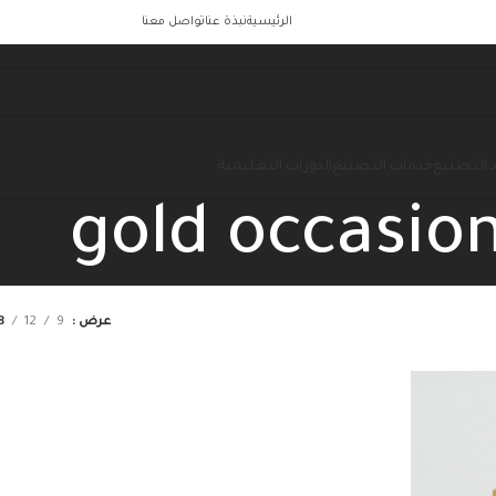
الرئيسية
نبذة عنا
تواصل معنا
 التصنيع
خدمات التصنيع
الدورات التعليمية
gold occasio
عرض
9
12
8