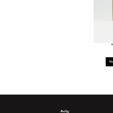
N
لة
روابط