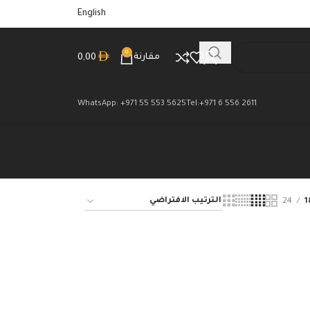
English
0
مقارنة
0,00
WhatsApp: +971 55 553 5625
Tel:+971 6 556 2611
24
1