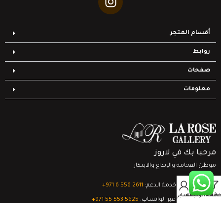
أقسام المتجر
روابط
صفحات
معلومات
مرحبا بك في لاروز
موطن الفخامة والإبداع والابتكار
0
تواصل مع خدمة الدعم:
‎+971 6 556 2611
Filter
قائمة الرغبات
السلة
حسابي
الدعم الفني عبر الواتساب:
‎+971 55 553 5625
جميع الحقوق محفوظة
لشركة لاروز جاليري
© 2024