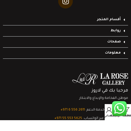
أقسام المتجر
روابط
صفحات
معلومات
مرحبا بك في لاروز
موطن الفخامة والإبداع والابتكار
0
تواصل مع خدمة الدعم:
‎+971 6 556 2611
Filter
قائمة الرغبات
السلة
حسابي
الدعم الفني عبر الواتساب:
‎+971 55 553 5625
جميع الحقوق محفوظة
لشركة لاروز جاليري
© 2024