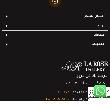
أقسام المتجر
روابط
صفحات
معلومات
مرحبا بك في لاروز
موطن الفخامة والإبداع والابتكار
0
تواصل مع خدمة الدعم:
‎+971 6 556 2611
Filter
قائمة الرغبات
السلة
حسابي
الدعم الفني عبر الواتساب:
‎+971 55 553 5625
جميع الحقوق محفوظة
لشركة لاروز جاليري
© 2024