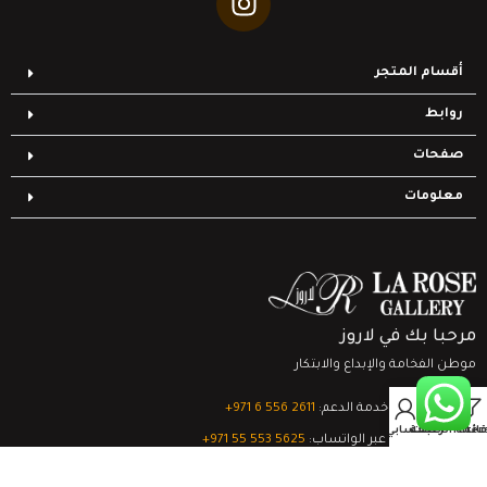
أقسام المتجر
روابط
صفحات
معلومات
مرحبا بك في لاروز
موطن الفخامة والإبداع والابتكار
0
تواصل مع خدمة الدعم:
‎+971 6 556 2611
Filter
قائمة الرغبات
السلة
حسابي
الدعم الفني عبر الواتساب:
‎+971 55 553 5625
جميع الحقوق محفوظة
لشركة لاروز جاليري
© 2024