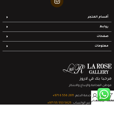
أقسام المتجر
روابط
صفحات
معلومات
مرحبا بك في لاروز
موطن الفخامة والإبداع والابتكار
0
تواصل مع خدمة الدعم:
‎+971 6 556 2611
Filter
قائمة الرغبات
السلة
حسابي
الدعم الفني عبر الواتساب:
‎+971 55 553 5625
جميع الحقوق محفوظة
لشركة لاروز جاليري
© 2024