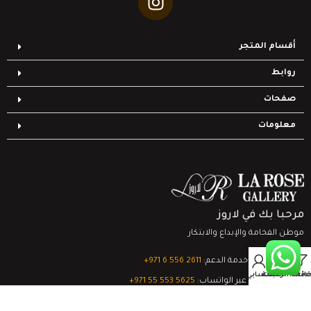
أقسام المتجر
روابط
صفحات
معلومات
مرحبا بك في لاروز
موطن الفخامة والإبداع والابتكار
0
تواصل مع خدمة الدعم:
‎+971 6 556 2611
Filter
قائمة الرغبات
السلة
حسابي
الدعم الفني عبر الواتساب:
‎+971 55 553 5625
جميع الحقوق محفوظة
لشركة لاروز جاليري
© 2024