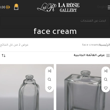
0
English
0,00
face cream
الرئيسية
face cream
عرض ⁦2⁩ من كل النتائج
عرض القائمة الجانبية
بحث