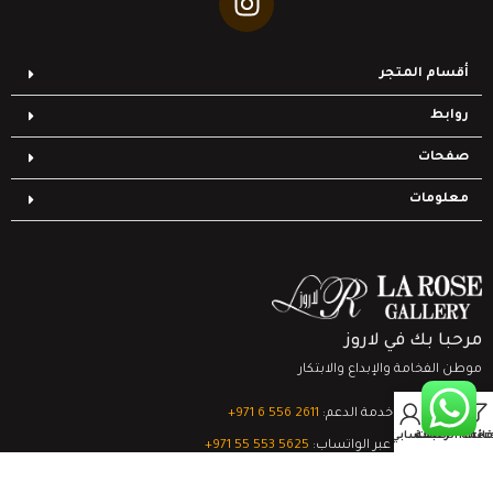
أقسام المتجر
روابط
صفحات
معلومات
مرحبا بك في لاروز
موطن الفخامة والإبداع والابتكار
0
تواصل مع خدمة الدعم:
‎+971 6 556 2611
Filter
قائمة الرغبات
السلة
حسابي
الدعم الفني عبر الواتساب:
‎+971 55 553 5625
جميع الحقوق محفوظة
لشركة لاروز جاليري
© 2024