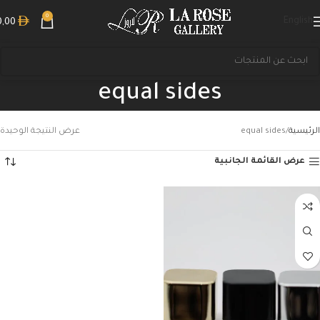
0
English
0,00
equal sides
الرئيسية
equal sides
عرض النتيجة الوحيدة
عرض القائمة الجانبية
بحث