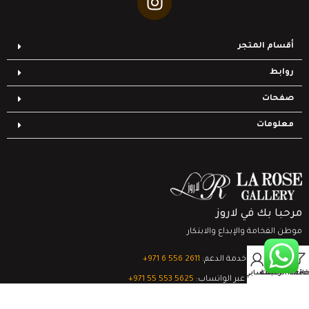
أقسام المتجر
روابط
صفحات
معلومات
مرحبا بك في لاروز
موطن الفخامة والإبداع والابتكار
0
تواصل مع خدمة الدعم:
‎+971 6 556 2611
Filter
قائمة الرغبات
السلة
حسابي
الدعم الفني عبر الواتساب:
‎+971 55 553 5625
جميع الحقوق محفوظة
لشركة لاروز جاليري
© 2024