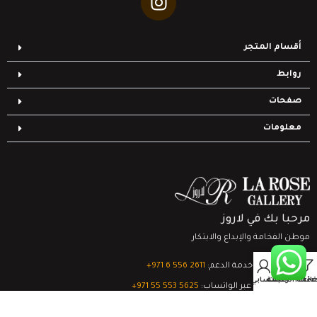
أقسام المتجر
روابط
صفحات
معلومات
مرحبا بك في لاروز
موطن الفخامة والإبداع والابتكار
0
تواصل مع خدمة الدعم:
‎+971 6 556 2611
Filter
قائمة الرغبات
السلة
حسابي
الدعم الفني عبر الواتساب:
‎+971 55 553 5625
جميع الحقوق محفوظة
لشركة لاروز جاليري
© 2024