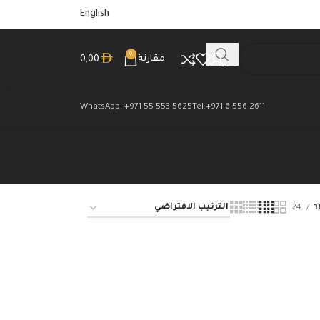
English
0
مقارنة
0,00
WhatsApp: +971 55 553 5625
Tel:+971 6 556 2611
24
1