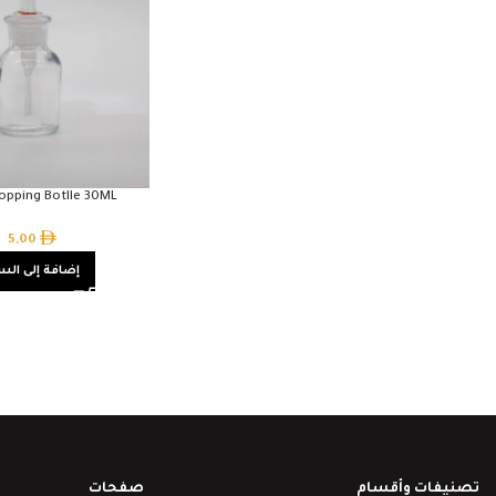
opping Botlle 30ML
5,00
إضافة إلى الس
تصنيفات وأقسام
صفحات