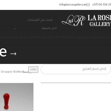
‎+971 06 556 26
Info@larosegallery.ae
اختر تصنيفا
رئيسية
منتجات لاروز
زيوت بالجملة
زجاجات وأغطية وبخاخات
معدات التصنيع
مواد
e
بحث
الرئيسية
Dropper Bottle