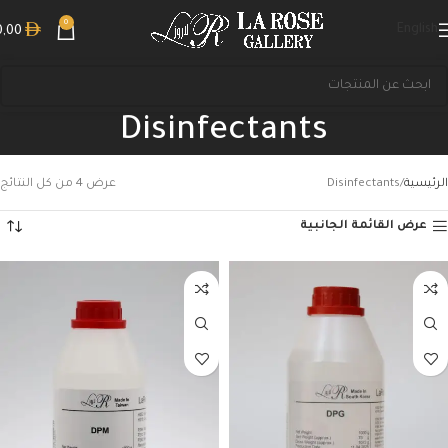
0
English
0,00
Disinfectants
الرئيسية
Disinfectants
عرض ⁦4⁩ من كل النتائج
عرض القائمة الجانبية
بحث