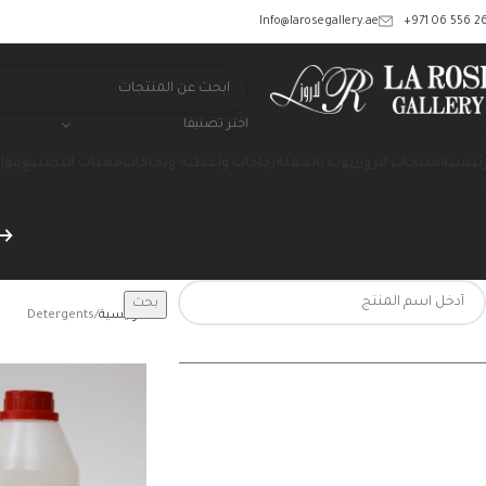
‎+971 06 556 26
Info@larosegallery.ae
اختر تصنيفا
رئيسية
منتجات لاروز
زيوت بالجملة
زجاجات وأغطية وبخاخات
معدات التصنيع
مواد
بحث
الرئيسية
Detergents