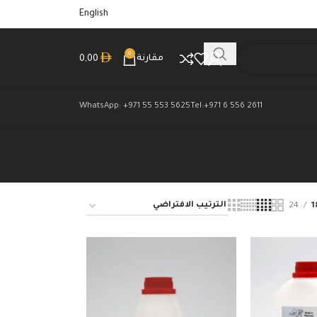
English
0
مقارنة
0,00
WhatsApp: +971 55 553 5625
Tel:+971 6 556 2611
24
1