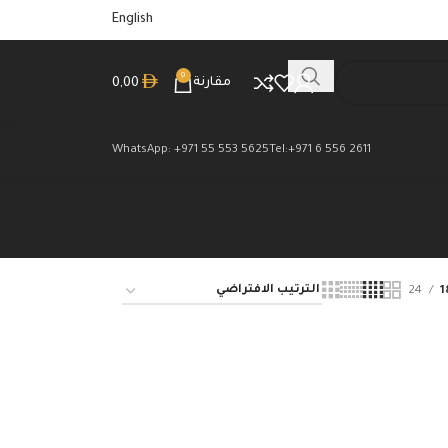
English
0
مقارنة
0,00
WhatsApp: +971 55 553 5625
Tel:+971 6 556 2611
24
1