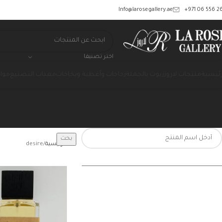
‎+971 06 556 26
Info@larosegallery.ae
اختر تصنيفا
رئيسية
منتجات لاروز
زيوت بالجملة
زجاجات وأغطية وبخاخات
معدات التصنيع
مواد
بحث
الرئيسية
desire