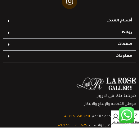
أقسام المتجر
روابط
صفحات
معلومات
مرحبا بك في لاروز
موطن الفخامة والإبداع والابتكار
0
تواصل مع خدمة الدعم:
‎+971 6 556 2611
Filter
قائمة الرغبات
السلة
حسابي
الدعم الفني عبر الواتساب:
‎+971 55 553 5625
جميع الحقوق محفوظة
لشركة لاروز جاليري
© 2024