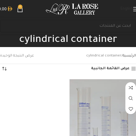
0
English
0,00
cylindrical container
الرئيسية
cylindrical container
عرض النتيجة الوحيدة
عرض القائمة الجانبية
بحث