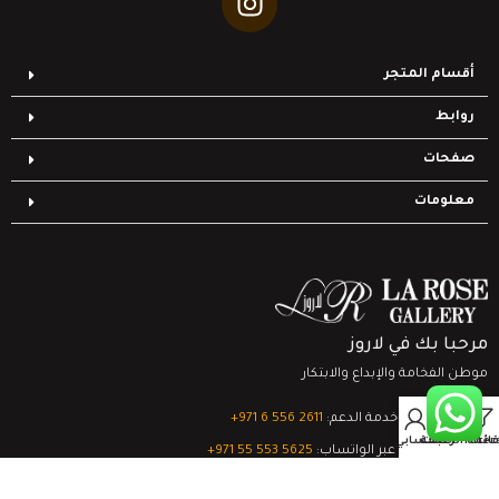
أقسام المتجر
روابط
صفحات
معلومات
مرحبا بك في لاروز
موطن الفخامة والإبداع والابتكار
0
تواصل مع خدمة الدعم:
‎+971 6 556 2611
Filter
قائمة الرغبات
السلة
حسابي
الدعم الفني عبر الواتساب:
‎+971 55 553 5625
جميع الحقوق محفوظة
لشركة لاروز جاليري
© 2024